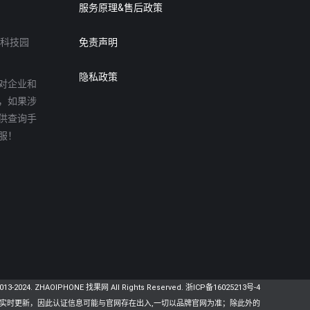
服务原理&售后政策
达科技园
免责声明
隐私政策
对企业和
，如果涉
供查询手
服！
2013-2024. ZHAOIPHONE 找果网 All Rights Reserved.
浙ICP备16025213号-4
证实时更新，因此认证信息可能与官网存在出入,一切以品牌官网为准；除此外的