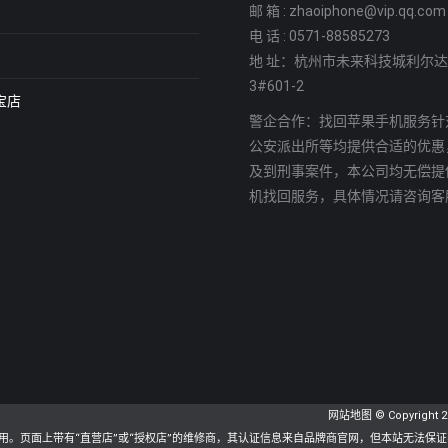
邮 箱 : zhaoiphone@vip.qq.com
电 话 : 0571-88585273
地 址：杭州市未来科技城利尔
3#601-2
宝店
警企合作：找回苹果手机服务针
公安派出所等均提供合适的优惠
及到刑事案件，本公司均无偿提
机找回服务，具体情况请咨询客
网站地图
© Copyright 
用。页面上带有“直营店”或“授权店”的维修商，其认证信息来自品牌商官网，但本站无法保