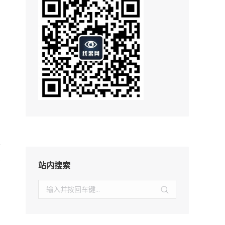
，
。
开
置
站内搜索
搜
索：
。