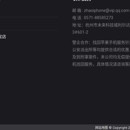
邮 箱 : zhaoiphone@vip.qq.com
电 话 : 0571-88585273
地 址：杭州市未来科技城利尔
3#601-2
宝店
警企合作：找回苹果手机服务针
公安派出所等均提供合适的优惠
及到刑事案件，本公司均无偿提
机找回服务，具体情况请咨询客
网站地图
© Copyright 