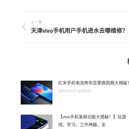
文
上一篇
章
天津vivo手机用户手机进水去哪维修？
上
导
一
文
航
章：
红米手机电池寿命及更换周期大揭秘
2025-03-31 00:00:02
【vivo手机录屏功能大揭秘！】玩游
戏、学习、工作神器，全