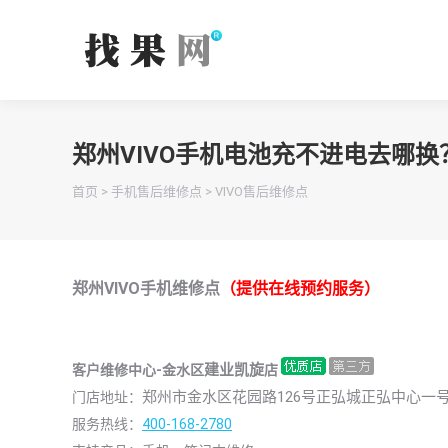
郑州VIVO手机电池充不进电去哪换
你在这里：
首页
>
手机售后维修点
>
VIVO售后维修点
郑州VIVO手机维修点
（提供在线预约服务）
建业凯旋
客户维修中心-金水区
店
郑州市金水区花园路126号正弘城正弘中心一号楼
门店地址：
服务热线：
400-168-2780