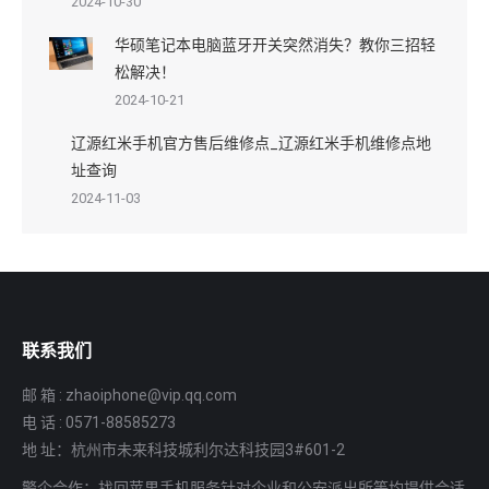
2024-10-30
华硕笔记本电脑蓝牙开关突然消失？教你三招轻
松解决！
2024-10-21
辽源红米手机官方售后维修点_辽源红米手机维修点地
址查询
2024-11-03
联系我们
邮 箱 : zhaoiphone@vip.qq.com
电 话 : 0571-88585273
地 址：杭州市未来科技城利尔达科技园3#601-2
警企合作：找回苹果手机服务针对企业和公安派出所等均提供合适