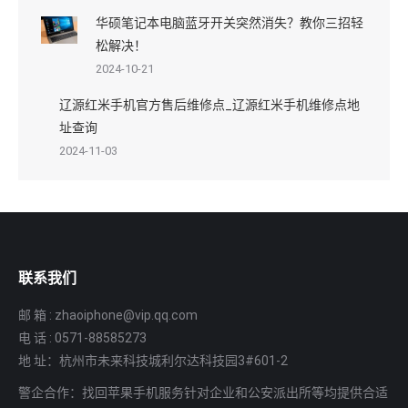
华硕笔记本电脑蓝牙开关突然消失？教你三招轻
松解决！
2024-10-21
辽源红米手机官方售后维修点_辽源红米手机维修点地
址查询
2024-11-03
联系我们
邮 箱 : zhaoiphone@vip.qq.com
电 话 : 0571-88585273
地 址：杭州市未来科技城利尔达科技园3#601-2
警企合作：找回苹果手机服务针对企业和公安派出所等均提供合适