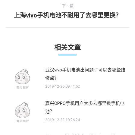
文
下一篇
航
章：
上海vivo手机电池不耐用了去哪里更换？
下
一
文
章：
相关文章
武汉vivo手机电池出问题了可以去哪些维
修点？
2019-12-26 09:41:52
嘉兴OPPO手机用户大多去哪里换手机电
池？
2019-12-23 10:26:24