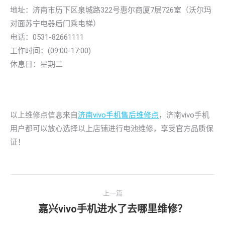
地址：济南市历下区泉城路322号惠尔商厦7层726室（沃尔玛
对面苏宁电器后门乘电梯）
电话：0531-82661111
工作时间：(09:00-17:00)
休息日：星期二
以上维修点信息来自
济南vivo手机售后维修点
，济南vivo手机
用户都可以放心选择以上店铺进行电池维修，享受官方品质保
证！
文
上一篇
章
嘉兴vivo手机进水了去哪里维修？
上
导
一