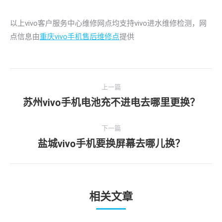
以上vivo客户服务中心维修网点均支持vivo进水维修检测，网
点信息由
重庆vivo手机售后维修点
提供
文
上一篇
章
苏州vivo手机电池充不进电去哪里更换？
上
导
一
文
下一篇
航
章：
盐城vivo手机要换屏幕去哪儿换？
下
一
文
章：
相关文章